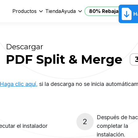
Productos
Tienda
Ayuda
80% Rebajas
H
Descargar
PDF Split & Merge
Haga clic aquí,
si la descarga no se inicia automáticam
Después de hacer
2
ecutar el instalador
completar la
instalación.