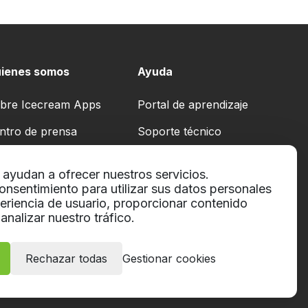
ienes somos
Ayuda
bre Icecream Apps
Portal de aprendizaje
ntro de prensa
Soporte técnico
estros autores
Términos de servicio
ayudan a ofrecer nuestros servicios.
laboración
Politica de reembolso
onsentimiento para utilizar sus datos personales
eriencia de usuario, proporcionar contenido
Conditions d'utilisation
analizar nuestro tráfico.
Rechazar todas
Gestionar cookies