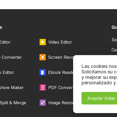
s
Qu
So
ditor
Video Editor
Ce
o Converter
Screen Recorder
Nu
Las cookies nos 
Co
Solicitamos su c
 Editor
Ebook Reader
y mejorar su exp
personalizado y 
eshow Maker
PDF Converter
Aceptar todas
Split & Merge
Image Resizer