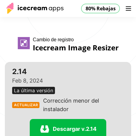
80% Rebajas
Productos
Tienda
Ayuda
80% Rebajas
ES
Cambio de registro
Icecream Image Resizer
2.14
Feb 8, 2024
La última versión
Corrección menor del
ACTUALIZAR
instalador
Descargar v.2.14