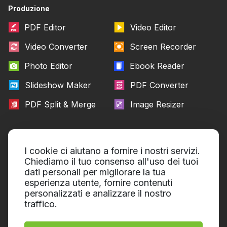
Produzione
PDF Editor
Video Editor
Video Converter
Screen Recorder
Photo Editor
Ebook Reader
Slideshow Maker
PDF Converter
PDF Split & Merge
Image Resizer
Chi siamo
Aiuto
I cookie ci aiutano a fornire i nostri servizi.
A proposito di Icecream Apps
Portale di apprendimento
Chiediamo il tuo consenso all'uso dei tuoi
dati personali per migliorare la tua
Ufficio stampa
Supporto tecnico
esperienza utente, fornire contenuti
personalizzati e analizzare il nostro
I nostri autori
Termini del servizios
traffico.
Collaborazione
Politica di rimborso