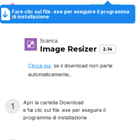
80% Saldi
Fare clic sul file .exe per eseguire il programma
Produzione
Negozio
Aiuto
80% Saldi
IT
di installazione
Scarica
Image Resizer
2.14
Clicca qui,
se il download non parte
automaticamente..
Apri la cartella Download
1
e fai clic sul file .exe per eseguire il
programma di installazione