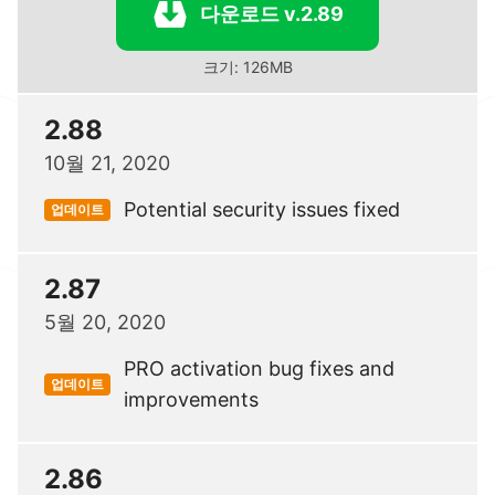
다운로드 v.2.89
크기: 126MB
2.88
10월 21, 2020
Potential security issues fixed
업데이트
2.87
5월 20, 2020
PRO activation bug fixes and
업데이트
improvements
2.86