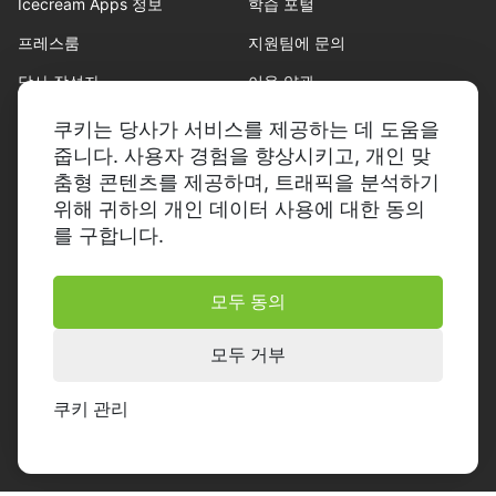
Icecream Apps 정보
학습 포털
프레스룸
지원팀에 문의
당사 작성자
이용 약관
파트너십
환불 정책
쿠키는 당사가 서비스를 제공하는 데 도움을
줍니다. 사용자 경험을 향상시키고, 개인 맞
개인정보 보호정책
춤형 콘텐츠를 제공하며, 트래픽을 분석하기
위해 귀하의 개인 데이터 사용에 대한 동의
를 구합니다.
모두 동의
© 2014-2026, Icecream Apps.
판권 소유
모두 거부
쿠키 관리