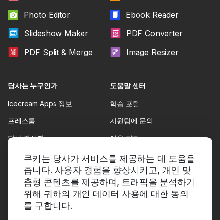
Photo Editor
Ebook Reader
Slideshow Maker
PDF Converter
PDF Split & Merge
Image Resizer
당사는 누구인가
도움말 센터
Icecream Apps 정보
학습 포털
프레스룸
지원팀에 문의
당사 작성자
이용 약관
파트너십
환불 정책
쿠키는 당사가 서비스를 제공하는 데 도움을
줍니다. 사용자 경험을 향상시키고, 개인 맞
개인정보 보호정책
춤형 콘텐츠를 제공하며, 트래픽을 분석하기
위해 귀하의 개인 데이터 사용에 대한 동의
를 구합니다.