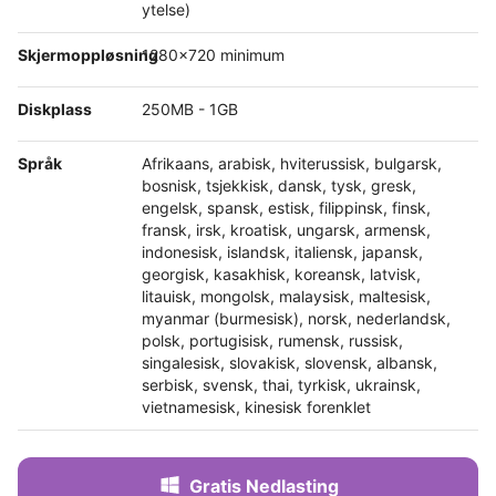
ytelse)
Skjermoppløsning
1280x720 minimum
Diskplass
250MB - 1GB
Språk
Afrikaans, arabisk, hviterussisk, bulgarsk,
bosnisk, tsjekkisk, dansk, tysk, gresk,
engelsk, spansk, estisk, filippinsk, finsk,
fransk, irsk, kroatisk, ungarsk, armensk,
indonesisk, islandsk, italiensk, japansk,
georgisk, kasakhisk, koreansk, latvisk,
litauisk, mongolsk, malaysisk, maltesisk,
myanmar (burmesisk), norsk, nederlandsk,
polsk, portugisisk, rumensk, russisk,
singalesisk, slovakisk, slovensk, albansk,
serbisk, svensk, thai, tyrkisk, ukrainsk,
vietnamesisk, kinesisk forenklet
Gratis Nedlasting