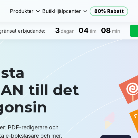
Produkter
Butik
Hjälpcenter
80% Rabatt
3
04
08
egränsat erbjudande:
dagar
tim
min
ästa
 till det
gonsin
ler: PDF-redigerare och
ta e-boksläsare och mer.