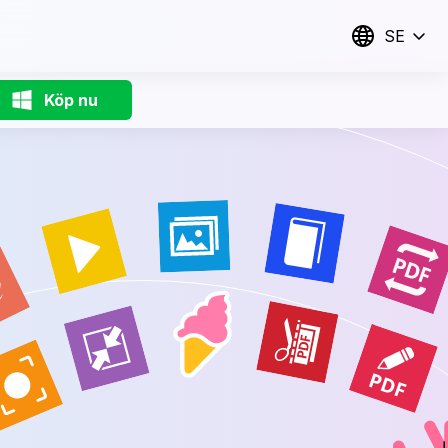
SE
Köp nu