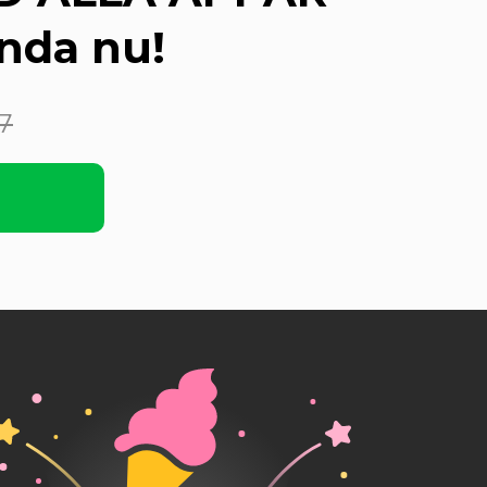
nda nu!
7