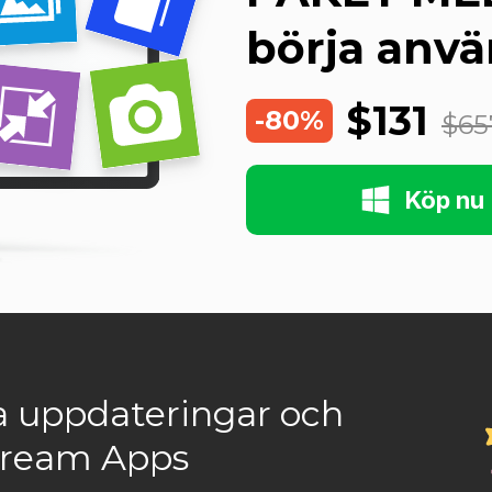
börja anvä
$131
-80%
$65
Köp nu
a uppdateringar och
ecream Apps