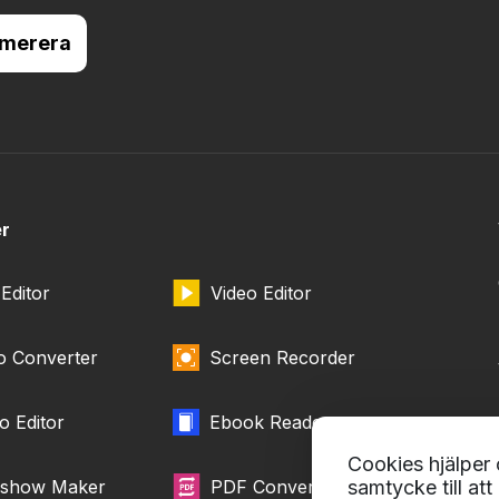
er
Editor
Video Editor
o Converter
Screen Recorder
o Editor
Ebook Reader
Cookies hjälper o
samtycke till at
eshow Maker
PDF Converter