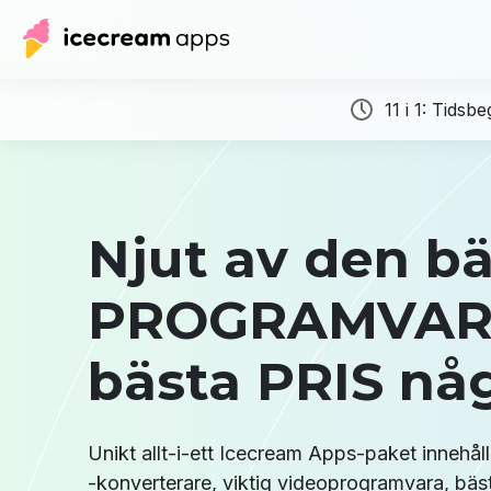
11 i 1: Tidsb
Njut av den b
PROGRAMVARAN
bästa PRIS nå
Unikt allt-i-ett Icecream Apps-paket innehål
-konverterare, viktig videoprogramvara, bäs