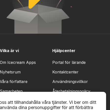
Vilka är vi
Hjälpcenter
Om Icecream Apps
Portal för lärande
Nyhetsrum
Kontaktcenter
Våra författare
Användningsvillkor
Samarbeten
Återbetalningspolicy
Integritetspolicy
ss att tillhandahålla våra tjänster. Vi ber om ditt
t använda dina personuppgifter för att förbättra