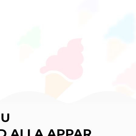
NU
D ALLA APPAR