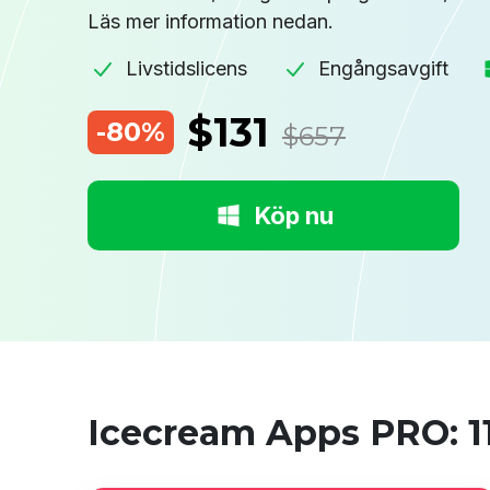
Läs mer information nedan.
Livstidslicens
Engångsavgift
$131
-80%
$657
Köp nu
Icecream Apps PRO: 11