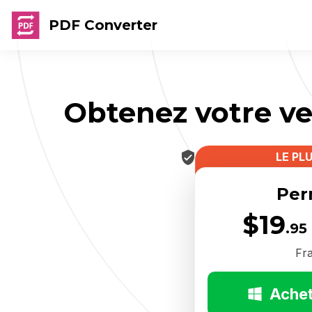
PDF Converter
Obtenez votre v
100 % sécurisé :
LE PL
Per
$19
.95
Fra
Achet