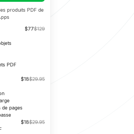
les produits PDF de
Apps
$77
$129
objets
nts PDF
$18
$29.95
on
arge
s de pages
passe
$18
$29.95
F