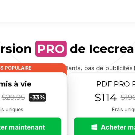
ersion
PRO
de Icecre
 pas de logiciels malveillants, pas de publicités
US POPULAIRE
mis à vie
PDF PRO 
$114
$29.95
$19
-33%
is uniques
Frais uni
er maintenant
Acheter m