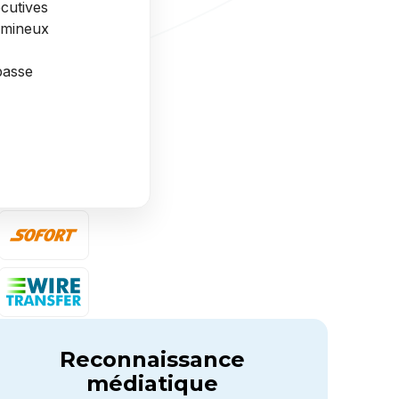
écutives
lumineux
passe
Reconnaissance
médiatique