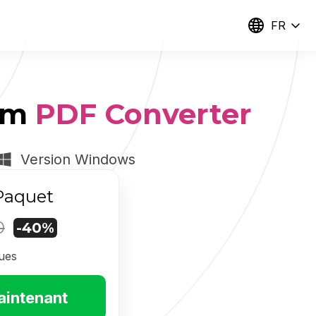
FR
am
PDF Converter
Version Windows
Paquet
0
-40%
ques
aintenant