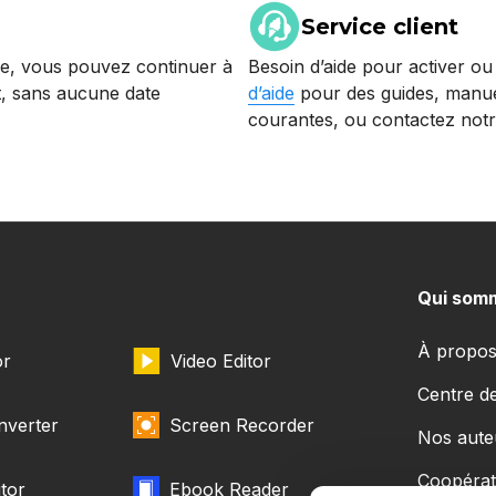
Service client
vée, vous pouvez continuer à
Besoin d’aide pour activer ou
nt, sans aucune date
d’aide
pour des guides, manue
courantes, ou contactez notr
Qui som
À propos
or
Video Editor
Centre d
nverter
Screen Recorder
Nos aute
Coopérat
tor
Ebook Reader