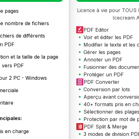
Licence à vie pour TOUS 
de pages
Icecream 
de nombre de fichiers
PDF Editor
ichiers de différents
Voir et éditer les PDF
un PDF
Modifier le texte et les 
Gérer les pages
tion et la taille de la page
Annoter un PDF
 vers PDF
Fusionner des docume
Protéger un PDF
pour 2 PC - Windows
PDF Converter
Conversion par lots
merciale
Aperçu avant conversi
itaire
40+ formats pris en ch
Sélectionner des plage
incipales:
Protection par mot de 
PDF Split & Merge
is en charge
3 modes de division PD