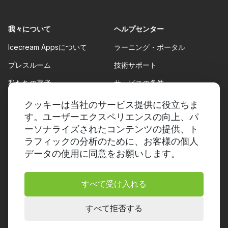
我々について
ヘルプセンター
Icecream Appsについて
ラーニング・ポータル
プレスルーム
技術サポート
私たちの著者
サービスの条件。
協力
代金返却方針
クッキーは当社のサービス提供に役立ちま
す。ユーザーエクスペリエンスの向上、パ
プライバシーポリシー。
ーソナライズされたコンテンツの提供、ト
ラフィックの分析のために、お客様の個人
データの使用に同意をお願いします。
すべて受け入れる
© 2014-2026, Icecream Apps.
すべての権利を保有
すべて拒否する