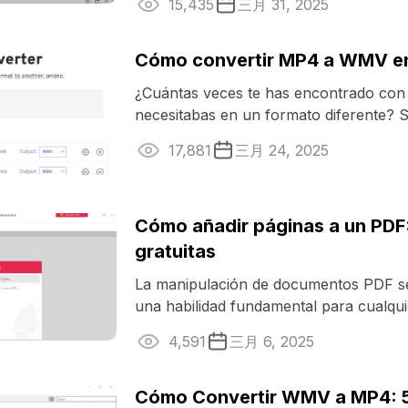
15,435
三月 31, 2025
Cómo convertir MP4 a WMV en 
¿Cuántas veces te has encontrado con
necesitabas en un formato diferente?
convertir MP4 a WMV puede ser una ..
17,881
三月 24, 2025
Cómo añadir páginas a un PDF
gratuitas
La manipulación de documentos PDF se
una habilidad fundamental para cualqui
con contenido digital. Una ...
4,591
三月 6, 2025
Cómo Convertir WMV a MP4: 5