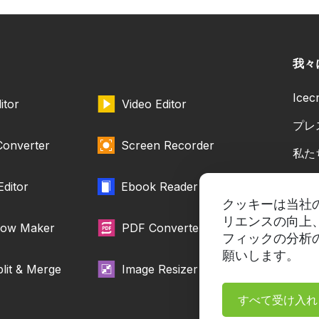
我々
Ice
itor
Video Editor
プレ
Converter
Screen Recorder
私た
協力
Editor
Ebook Reader
クッキーは当社
リエンスの向上
how Maker
PDF Converter
フィックの分析
願いします。
lit & Merge
Image Resizer
すべて受け入れ