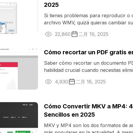
2025
Si tienes problemas para reproducir o 
archivo WMV, quizá quieras cambiar s
convertir tu vídeo WMV a MP4, que ...
22,860
二月 19, 2025
Cómo recortar un PDF gratis e
Saber cómo recortar un documento P
habilidad crucial cuando necesitas eli
deseados, centrarte en un ...
4,930
二月 18, 2025
Cómo Convertir MKV a MP4: 
Sencillos en 2025
MKV y MP4 son los dos formatos de ar
más populares en la actualidad. A men