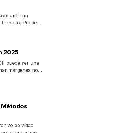
compartir un
u formato. Puedes
n 2025
DF puede ser una
minar márgenes no
4 Métodos
chivo de vídeo
udo es necesario