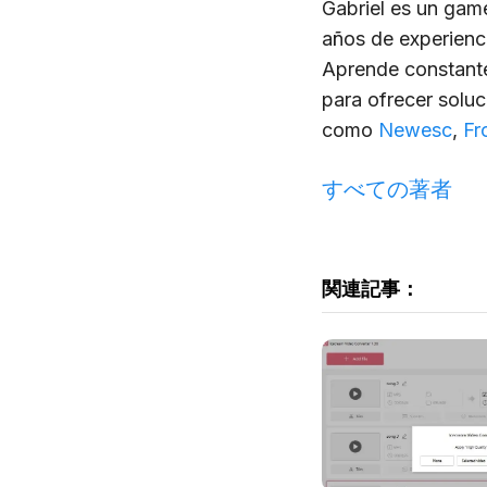
Gabriel es un gam
años de experienci
Aprende constantem
para ofrecer solu
como
Newesc
,
Fr
すべての著者
関連記事：