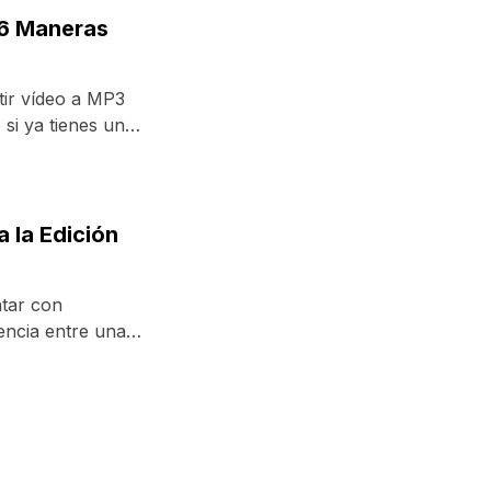
 6 Maneras
tir vídeo a MP3
si ya tienes un
 la Edición
ntar con
encia entre una