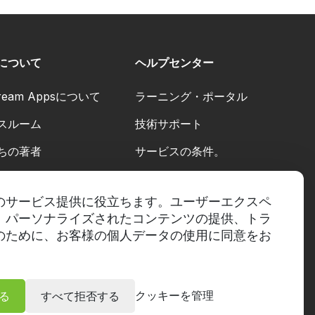
について
ヘルプセンター
cream Appsについて
ラーニング・ポータル
スルーム
技術サポート
ちの著者
サービスの条件。
代金返却方針
のサービス提供に役立ちます。ユーザーエクスペ
プライバシーポリシー。
、パーソナライズされたコンテンツの提供、トラ
のために、お客様の個人データの使用に同意をお
クッキーを管理
る
すべて拒否する