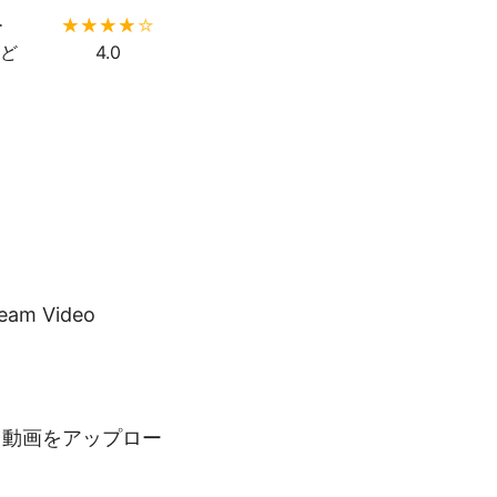
ー
など
4.0
ク、
ー
4.0
など
m Video
 動画をアップロー