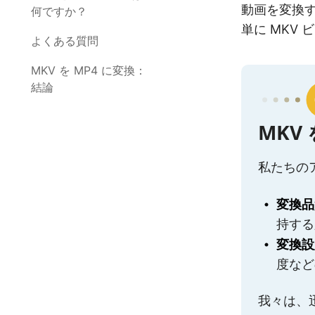
動画を変換す
何ですか？
単に MKV
よくある質問
MKV を MP4 に変換：
結論
MKV
私たちの
変換品
持する
変換設
度など
我々は、迅