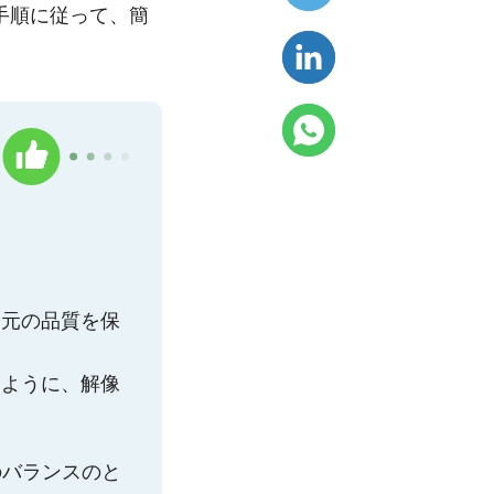
手順に従って、簡
り元の品質を保
るように、解像
。
のバランスのと