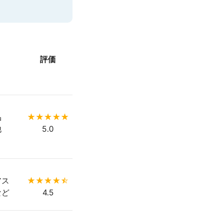
評価
品
他
5.0
アス
など
4.5