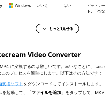
ry
Windows
いいえ
はい
ビットレ
ト、FPS
もっと1見せる
Windows
いいえ
いいえ
コーデッ
ビットレ
MacOS
ト、FPS
Linux
cecream Video Converter
iOS
Android
 MP4 に変換するのは難しいです。幸いなことに、Icecrea
ter はこのプロセスを簡単にします。以下はその方法です：
画変換ソフト
をダウンロードしてインストールします。
ファイルを追加
ムを起動して、「
」をタップして、MKV
。