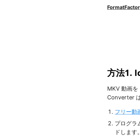
FormatFacto
VLC Media
Player
方法1. I
MKV 動画を
Conver
フリー動
プログラ
ドします