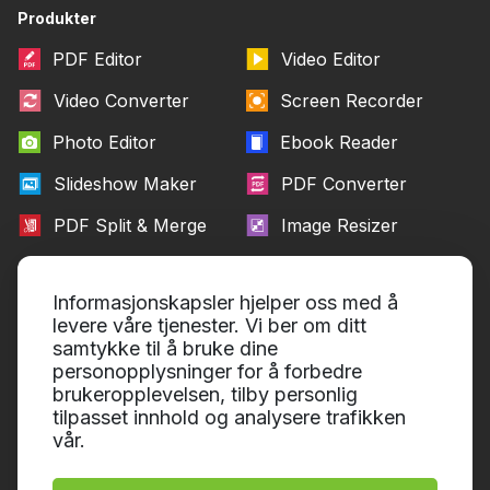
Produkter
PDF Editor
Video Editor
Video Converter
Screen Recorder
Photo Editor
Ebook Reader
Slideshow Maker
PDF Converter
PDF Split & Merge
Image Resizer
Informasjonskapsler hjelper oss med å
Hvem vi er
Hjelpesenter
levere våre tjenester. Vi ber om ditt
Om Icecream Apps
Læringsportal
samtykke til å bruke dine
personopplysninger for å forbedre
Presse
Kontakt support
brukeropplevelsen, tilby personlig
tilpasset innhold og analysere trafikken
Våre forfattere
Brukervilkår
vår.
Partnere
Angrerett