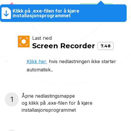
80% Avslag
Klikk på .exe-filen for å kjøre
Produkter
Butikk
Hjelpesenter
80% Avslag
NO
installasjonsprogrammet
Last ned
Screen Recorder
7.48
Klikk her,
hvis nedlastningen ikke starter
automatisk..
Åpne nedlastingsmappe
1
og klikk på .exe-filen for å kjøre
installasjonsprogrammet