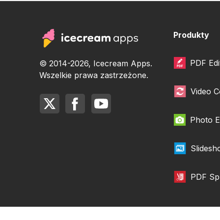
Produkty
PDF Edi
© 2014-2026, Icecream Apps.
Wszelkie prawa zastrzeżone.
Video C
Photo E
Slides
PDF Spl