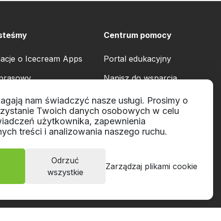
esteśmy
Centrum pomocy
acje o Icecream Apps
Portal edukacyjny
 prasowy
Napisz do wsparcia
utorzy
Warunki korzystania
magają nam świadczyć nasze usługi. Prosimy o
zystanie Twoich danych osobowych w celu
praca
Polityka zwrotów
wiadczeń użytkownika, zapewnienia
ych treści i analizowania naszego ruchu.
Polityka prywatności
Odrzuć
Zarządzaj plikami cookie
wszystkie