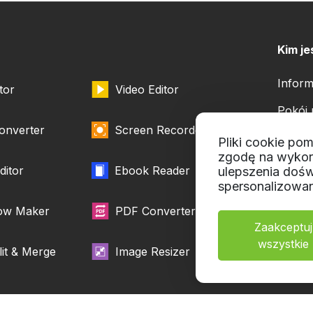
Kim j
Inform
tor
Video Editor
Pokój
onverter
Screen Recorder
Nasi a
Pliki cookie po
zgodę na wykor
Współ
ditor
Ebook Reader
ulepszenia doś
spersonalizowan
how Maker
PDF Converter
Zaakceptuj
wszystkie
it & Merge
Image Resizer