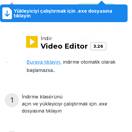
80% İNDİRİM
Yardım
Yükleyiciyi çalıştırmak için .exe dosyasına
Ürünler
Mağaza
80% İNDİRİM
TR
tıklayın
Merkezi
İndir
Video Editor
3.26
Buraya tıklayın,
indirme otomatik olarak
başlamazsa..
İndirme klasörünü
1
açın ve yükleyiciyi çalıştırmak için .exe
dosyasına tıklayın