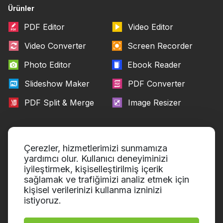
Ürünler
PDF Editor
Video Editor
Video Converter
Screen Recorder
Photo Editor
Ebook Reader
Slideshow Maker
PDF Converter
PDF Split & Merge
Image Resizer
Biz Kimiz
Yardım Merkezi
Çerezler, hizmetlerimizi sunmamıza
Icecream Apps Hakkında
Eğitim Portalı
yardımcı olur. Kullanıcı deneyiminizi
iyileştirmek, kişiselleştirilmiş içerik
Basın Odası
İletişim Desteği
sağlamak ve trafiğimizi analiz etmek için
kişisel verilerinizi kullanma izninizi
Yazarlarımız
Kullanım Şartları
istiyoruz.
Ortaklık
Geri ödeme politikası