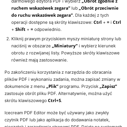
„Obrót zgodnie z
darmowego edytora PDF i wybierz
ruchem wskazówek zegara”
„Obrót przeciwnie
lub
do ruchu wskazówek zegara”
. Dla każdej z tych
Ctrl
=
Ctrl
operacji dostępne są skróty klawiszowe:
+
i
Shift
=
+
+
odpowiednio.
Kliknij prawym przyciskiem myszy miniaturę strony lub
„Miniatury”
naciśnij w obszarze
i wybierz kierunek
obrotu z rozwijanej listy. Powyższe skróty klawiszowe
również mają zastosowanie.
Po zakończeniu korzystania z narzędzia do obracania
plików PDF i wykonaniu zadania, można zapisać zmiany w
„Plik”
„Zapisz”
dokumencie z menu
programu. Przycisk
zastosuje obrót pliku PDF. Alternatywnie, można użyć
Ctrl+S
skrótu klawiszowego
.
Icecream PDF Editor może być używany jako zwykły
czytnik PDF lub jako aplikacja do dodawania notatek,
pieczątek i zarządzania stronami PDF. Działa na systemach