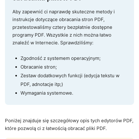
PDF
Web
Ograniczony
Połączenie 
Aby zapewnić ci naprawdę skuteczne metody i
Candy
Internetem
instrukcje dotyczące obracania stron PDF,
przetestowaliśmy cztery bezpłatnie dostępne
programy PDF. Wszystkie z nich można łatwo
PDF-
Windows
Tak
Windows 10
znaleźć w Internecie. Sprawdziliśmy:
XChange
lub nowszy,
Editor
system 32- 
Zgodność z systemem operacyjnym;
64-bitowy
Obracanie stron;
Zestaw dodatkowych funkcji (edycja tekstu w
PDF, adnotacje itp;)
Wymagania systemowe.
Poniżej znajduje się szczegółowy opis tych edytorów PDF,
które pozwolą ci z łatwością obracać pliki PDF.