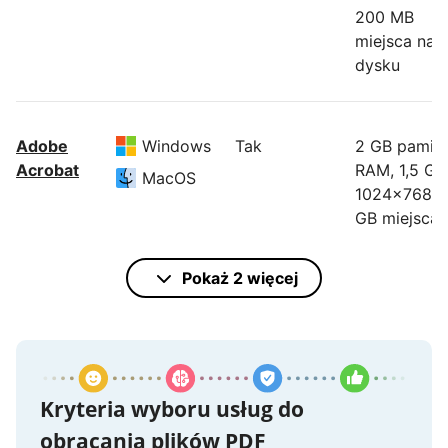
200 MB
miejsca na
dysku
Adobe
Windows
Tak
2 GB pamięc
Acrobat
RAM, 1,5 GH
MacOS
1024x768, 4
GB miejsca 
dysku
Pokaż 2 więcej
Podglądu
MacOS
Ograniczona
Preinstalow
na wszystki
urządzeniac
Mac
Kryteria wyboru usług do
obracania plików PDF