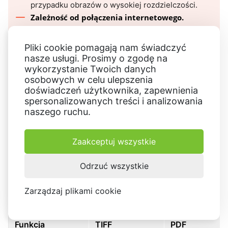
przypadku obrazów o wysokiej rozdzielczości.
Zależność od połączenia internetowego.
Wymaga stabilnego połączenia internetowego, co
może utrudniać korzystanie z aplikacji w trybie
Pliki cookie pomagają nam świadczyć
offline.
nasze usługi. Prosimy o zgodę na
wykorzystanie Twoich danych
osobowych w celu ulepszenia
doświadczeń użytkownika, zapewnienia
FreeConvert
Ogólnie rzecz biorąc,
to praktyczny i
spersonalizowanych treści i analizowania
wydajny wybór do konwersji obrazów TIFF do formatu
naszego ruchu.
PDF bezpośrednio z przeglądarki. Jego prostota i szeroka
kompatybilność sprawiają, że jest to cenne narzędzie do
Zaakceptuj wszystkie
sporadycznych zadań związanych z konwersją plików.
Odrzuć wszystkie
TIFF vs PDF: tabela porównawcza
Zarządzaj plikami cookie
Funkcja
TIFF
PDF