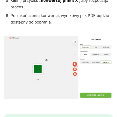
Konwertuj plik(i) X
Kliknij przycisk „
”, aby rozpocząć
proces.
Po zakończeniu konwersji, wynikowy plik PDF będzie
dostępny do pobrania.