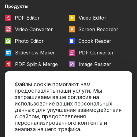
Продукты
PDF Editor
Video Editor
Video Converter
Screen Recorder
Photo Editor
Ebook Reader
Slideshow Maker
PDF Converter
PDF Split & Merge
Image Resizer
Файлы cookie помогают нам
Кто мы
Помощь
предоставлять наши услуги. Мы
Об Icecream Apps
Образовательный портал
запрашиваем ваше согласие на
использование ваших персональных
Пресс-центр
Техническая поддержка
данных для улучшения взаимодействия
с сайтом, предоставления
Наши авторы
Условия пользования
персонализированного контента и
Партнерство
Политика возврата
анализа нашего трафика.