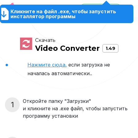
80% Скидка
Кликните на файл .exe, чтобы запустить
Продукты
Магазин
Помощь
80% Скидка
RU
инсталлятор программы
Скачать
Video Converter
1.49
Нажмите сюда,
если загрузка не
началась автоматически..
Откройте папку "Загрузки"
1
и кликните на .exe файл, чтобы запустить
программу установки