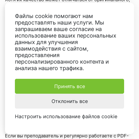
они все равно могут послужить полезной
альтернативой.
Файлы cookie помогают нам
предоставлять наши услуги. Мы
запрашиваем ваше согласие на
5. Оптимизация рабочего процесса
использование ваших персональных
данных для улучшения
Для профессионалов, работающих в области
взаимодействия с сайтом,
предоставления
графического дизайна, полиграфии, маркетинга и
персонализированного контента и
смежных профессий, возможность быстрого
анализа нашего трафика.
извлечения фото из PDF может значительно улучшить
рабочий процесс. В творческой сфере возможность
Принять все
обмениваться файлами, в данном случае
изображениями, очень важна, особенно в быстро
Отклонить все
меняющейся обстановке.
Настроить использование файлов cookie
6. Образовательные цели
Если вы преподаватель и регулярно работаете с PDF-