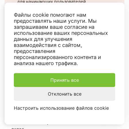
для начинающих пользователей.
Файлы cookie помогают нам
предоставлять наши услуги. Мы
Movie Maker
запрашиваем ваше согласие на
использование ваших персональных
Movie Maker
- программа для монтажа видео,
данных для улучшения
разработанная компанией Microsoft для операционной
взаимодействия с сайтом,
предоставления
системы Windows. Она была частью пакета программ
персонализированного контента и
Windows Essentials, в который входили различные
анализа нашего трафика.
мультимедийные приложения.
Принять все
Как повернуть видео на 90
градусов в Movie Maker:
Отклонить все
Найдите в строке поиска видеоредактор и откройте
Настроить использование файлов cookie
приложение
.
"Поворот"
Выберите
в главном меню и загрузите