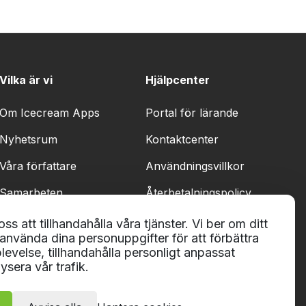
Vilka är vi
Hjälpcenter
Om Icecream Apps
Portal för lärande
Nyhetsrum
Kontaktcenter
Våra författare
Användningsvillkor
Samarbeten
Återbetalningspolicy
Integritetspolicy
ss att tillhandahålla våra tjänster. Vi ber om ditt
t använda dina personuppgifter för att förbättra
evelse, tillhandahålla personligt anpassat
ysera vår trafik.