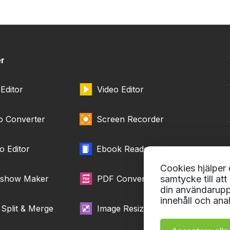
er
Editor
Video Editor
o Converter
Screen Recorder
o Editor
Ebook Reader
Cookies hjälper o
eshow Maker
PDF Converter
samtycke till at
din användaruppl
innehåll och anal
Split & Merge
Image Resizer