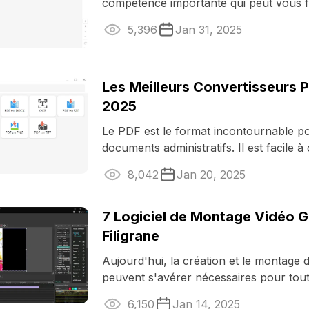
compétence importante qui peut vous f
temps et des efforts lors de l'organisatio
5,396
Jan 31, 2025
Les Meilleurs Convertisseurs 
2025
Le PDF est le format incontournable po
documents administratifs. Il est facile à c
utiliser et permet ...
8,042
Jan 20, 2025
7 Logiciel de Montage Vidéo G
Filigrane
Aujourd'hui, la création et le montage 
peuvent s'avérer nécessaires pour tou
tout, tout le monde ...
6,150
Jan 14, 2025