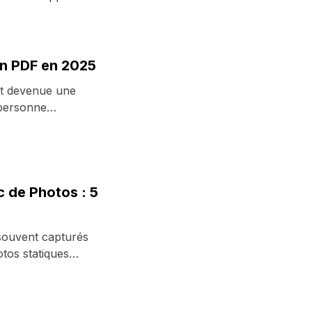
n PDF en 2025
st devenue une
personne
L'une ...
 de Photos : 5
souvent capturés
tos statiques