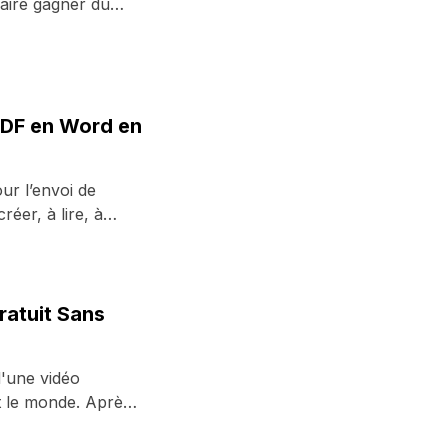
aire gagner du
n ...
PDF en Word en
ur l’envoi de
réer, à lire, à
ratuit Sans
d'une vidéo
t le monde. Après