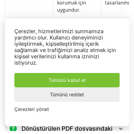
korumak için
tasarlanmıştı
uygundur.
Çerezler, hizmetlerimizi sunmamıza
Sıkça sorulan sorular: ODT PDF'ye
yardımcı olur. Kullanıcı deneyiminizi
dönüştürme
iyileştirmek, kişiselleştirilmiş içerik
sağlamak ve trafiğimizi analiz etmek için
kişisel verilerinizi kullanma izninizi
istiyoruz.
Şifrelenmiş ODT dosyalarını
PDF'ye dönüştürebilir miyim?
Tümünü kabul et
Tümünü reddet
ODT'den PDF'ye geçiş belgenin
düzenini etkiler mi?
Çerezleri yönet
Dönüştürülen PDF dosyasındaki