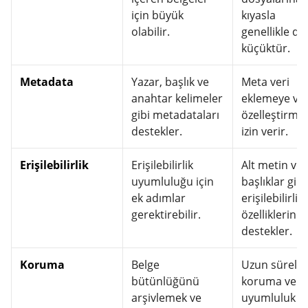
için büyük
kıyasla
olabilir.
genellikle d
küçüktür.
Metadata
Yazar, başlık ve
Meta veri
anahtar kelimeler
eklemeye ve
gibi metadataları
özelleştirme
destekler.
izin verir.
Erişilebilirlik
Erişilebilirlik
Alt metin ve
uyumluluğu için
başlıklar gibi
ek adımlar
erişilebilirlik
gerektirebilir.
özelliklerini
destekler.
Koruma
Belge
Uzun süreli
bütünlüğünü
koruma ve
arşivlemek ve
uyumluluk iç