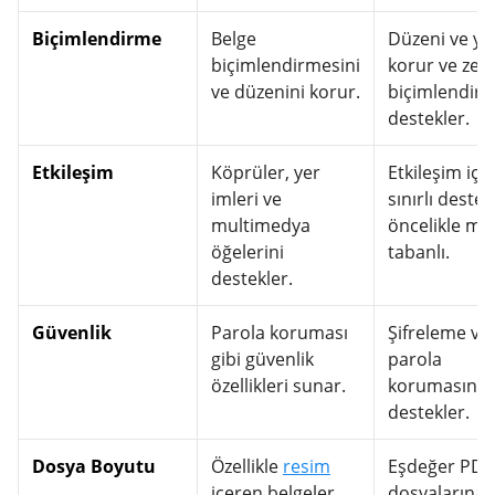
Biçimlendirme
Belge
Düzeni ve ya
biçimlendirmesini
korur ve zen
ve düzenini korur.
biçimlendirm
destekler.
Etkileşim
Köprüler, yer
Etkileşim için
imleri ve
sınırlı destek
multimedya
öncelikle me
öğelerini
tabanlı.
destekler.
Güvenlik
Parola koruması
Şifreleme ve
gibi güvenlik
parola
özellikleri sunar.
korumasını
destekler.
Dosya Boyutu
Özellikle
resim
Eşdeğer PDF
içeren belgeler
dosyalarına