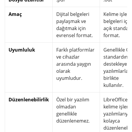
Amaç
Dijital belgeleri
Kelime işlem
paylaşmak ve
belgeleri için
dağıtmak için
açık standar
evrensel format.
format.
Uyumluluk
Farklı platformlar
Genellikle O
ve cihazlar
standardını
arasında yaygın
destekleyen
olarak
yazılımlarla
uyumludur.
birlikte
kullanılır.
Düzenlenebilirlik
Özel bir yazılım
LibreOffice g
olmadan
kelime işlem
genellikle
yazılımlarıyla
düzenlenemez.
kolayca
düzenlenebili