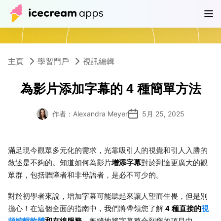
產品
商店
説明中心
TW
主頁
學習門戶
視訊編輯
為影片添加字幕的 4 種簡單方法
作者：Alexandra Meyer
5月 25, 2025
滿足現今觀眾多元化的需求，光靠吸引人的視覺和引人入勝的
增添字幕
敘述是不夠的。知道如何為影片
對於到達更廣大的觀
眾群，包括聽障者和非母語者，是必不可少的。
對於初學者來說，增加字幕可能聽起來讓人望而生畏，但是別
4 種直接的
視
擔心！在這個全面的指南中，我們將帶領您了解
頻編輯軟體
和在線服務
，無縫地將字幕整合到您的項目中。