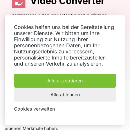
Video Converter
Kostenloser Videokonverter für den einfachen
Wechsel zwischen den Medienformaten Ihrer
Cookies helfen uns bei der Bereitstellung
Dateien. Konvertieren, Schneiden, Komprimieren
unserer Dienste. Wir bitten um Ihre
von Videos, Hinzufügen von Wasserzeichen und
Einwilligung zur Nutzung Ihrer
mehr!
personenbezogenen Daten, um Ihr
Nutzungserlebnis zu verbessern,
personalisierte Inhalte bereitzustellen
Kostenloser Download
und unseren Verkehr zu analysieren.
Alle akzeptieren
Alle ablehnen
MP3 vs. WAV
Cookies verwalten
Sowohl MP3 als auch WAV sind Audioformate, die jedoch
für unterschiedliche Zwecke verwendet werden und ihre
eigenen Merkmale haben.