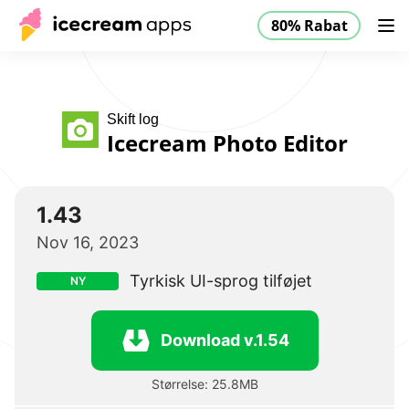
80% Rabat
Produkter
Butik
Kundeservice
80% Rabat
DK
Skift log
Icecream Photo Editor
1.43
Nov 16, 2023
Tyrkisk UI-sprog tilføjet
NY
Download v.1.54
Størrelse: 25.8MB