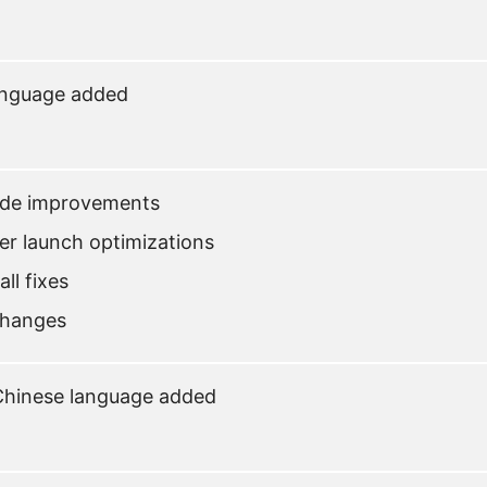
anguage added
ode improvements
er launch optimizations
ll fixes
changes
 Chinese language added