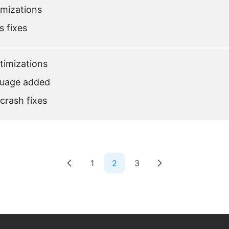
imizations
s fixes
imizations
guage added
 crash fixes
1
2
3