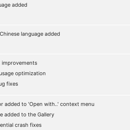
guage added
l Chinese language added
k improvements
usage optimization
ug fixes
or added to 'Open with..' context menu
re added to the Gallery
ential crash fixes