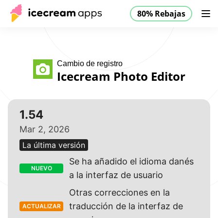
80% Rebajas
Productos
Tienda
Ayuda
80% Rebajas
ES
Cambio de registro
Icecream Photo Editor
1.54
Mar 2, 2026
La última versión
Se ha añadido el idioma danés
NUEVO
a la interfaz de usuario
Otras correcciones en la
traducción de la interfaz de
ACTUALIZAR