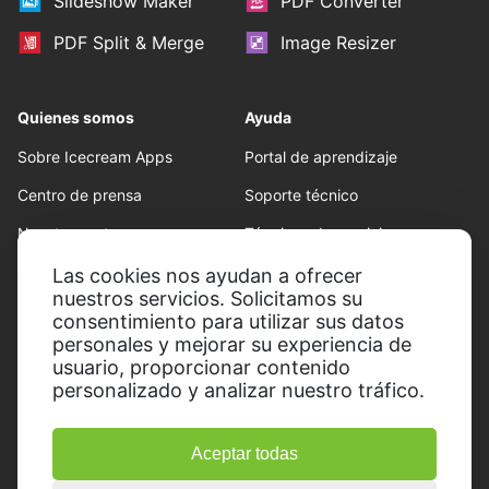
Slideshow Maker
PDF Converter
PDF Split & Merge
Image Resizer
Quienes somos
Ayuda
Sobre Icecream Apps
Portal de aprendizaje
Centro de prensa
Soporte técnico
Nuestros autores
Términos de servicio
Colaboración
Politica de reembolso
Las cookies nos ayudan a ofrecer
nuestros servicios. Solicitamos su
Conditions d'utilisation
consentimiento para utilizar sus datos
personales y mejorar su experiencia de
usuario, proporcionar contenido
personalizado y analizar nuestro tráfico.
Aceptar todas
© 2014-2026, Icecream Apps.
Todos los derechos reservados