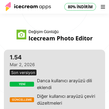
80% İNDİRİM
Ürünler
Mağaza
Yardım Merkezi
80% İNDİRİM
TR
Değişim Günlüğü
Icecream Photo Editor
1.54
Mar 2, 2026
Son versiyon
Danca kullanıcı arayüzü dili
YENİ
eklendi
Diğer kullanıcı arayüzü çeviri
GÜNCELLEME
düzeltmeleri