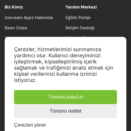
Biz Kimiz
Yardım Merkezi
Icecream Apps Hakkında
Eğitim Portalı
Basın Odası
İletişim Desteği
Yazarlarımız
Kullanım Şartları
Ortaklık
Geri ödeme politikası
Çerezler, hizmetlerimizi sunmamıza
yardımcı olur. Kullanıcı deneyiminizi
Gizlilik Politikası
iyileştirmek, kişiselleştirilmiş içerik
sağlamak ve trafiğimizi analiz etmek için
kişisel verilerinizi kullanma izninizi
istiyoruz.
Tümünü kabul et
© 2014-2026, Icecream Apps.
Tüm hakları saklıdır
Tümünü reddet
Çerezleri yönet