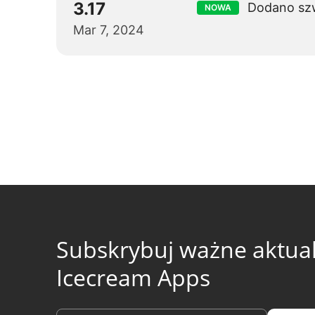
3.17
Dodano szw
NOWA
Mar 7, 2024
Subskrybuj ważne aktuali
Icecream Apps