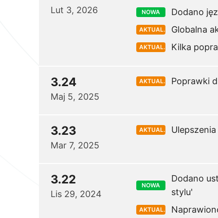
Lut 3, 2026
Dodano jęz
NOWA
Globalna a
AKTUAL.
Kilka popr
AKTUAL.
3.24
Poprawki dl
AKTUAL.
Maj 5, 2025
3.23
Ulepszenia
AKTUAL.
Mar 7, 2025
3.22
Dodano usta
NOWA
stylu'
Lis 29, 2024
Naprawiono 
AKTUAL.