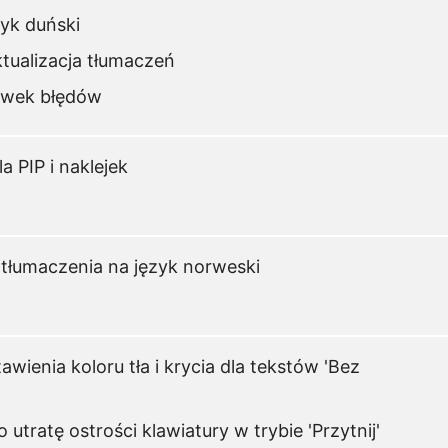
yk duński
ktualizacja tłumaczeń
awek błędów
a PIP i naklejek
 tłumaczenia na język norweski
wienia koloru tła i krycia dla tekstów 'Bez
utratę ostrości klawiatury w trybie 'Przytnij'