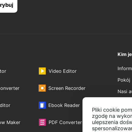
Kim j
Infor
tor
Video Editor
Pokój
onverter
Screen Recorder
Nasi a
Współ
ditor
Ebook Reader
Pliki cookie po
zgodę na wykor
ulepszenia doś
ow Maker
PDF Converter
spersonalizowan