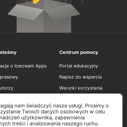
esteśmy
Centrum pomocy
macje o Icecream Apps
Portal edukacyjny
 prasowy
Napisz do wsparcia
utorzy
Warunki korzystania
praca
Polityka zwrotów
magają nam świadczyć nasze usługi. Prosimy o
Polityka prywatności
zystanie Twoich danych osobowych w celu
wiadczeń użytkownika, zapewnienia
ych treści i analizowania naszego ruchu.