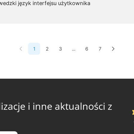
edzki język interfejsu użytkownika
1
2
3
...
6
7
zacje i inne aktualności z