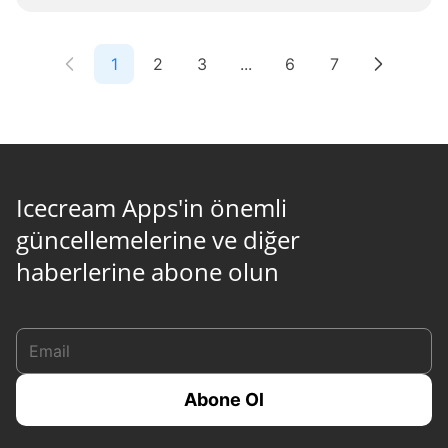
1
2
3
...
6
7
Icecream Apps'in önemli
güncellemelerine ve diğer
haberlerine abone olun