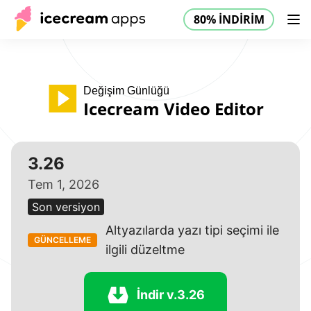
80% İNDİRİM
Ürünler
Mağaza
Yardım Merkezi
80% İNDİRİM
TR
Değişim Günlüğü
Icecream Video Editor
3.26
Tem 1, 2026
Son versiyon
Altyazılarda yazı tipi seçimi ile
GÜNCELLEME
ilgili düzeltme
İndir v.3.26