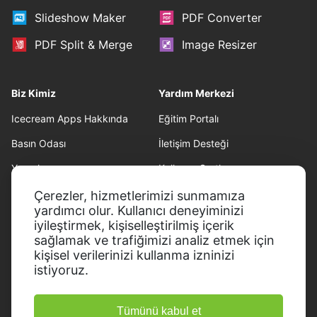
Slideshow Maker
PDF Converter
PDF Split & Merge
Image Resizer
Biz Kimiz
Yardım Merkezi
Icecream Apps Hakkında
Eğitim Portalı
Basın Odası
İletişim Desteği
Yazarlarımız
Kullanım Şartları
Ortaklık
Geri ödeme politikası
Çerezler, hizmetlerimizi sunmamıza
yardımcı olur. Kullanıcı deneyiminizi
Gizlilik Politikası
iyileştirmek, kişiselleştirilmiş içerik
sağlamak ve trafiğimizi analiz etmek için
kişisel verilerinizi kullanma izninizi
istiyoruz.
Tümünü kabul et
© 2014-2026, Icecream Apps.