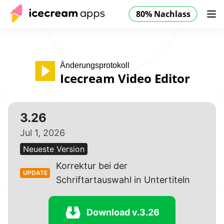
80% Nachlass
Produkte
Store
Hilfe
80% Nachlass
DE
Änderungsprotokoll
Icecream Video Editor
3.26
Jul 1, 2026
Neueste Version
Korrektur bei der
UPDATE
Schriftartauswahl in Untertiteln
Download v.3.26