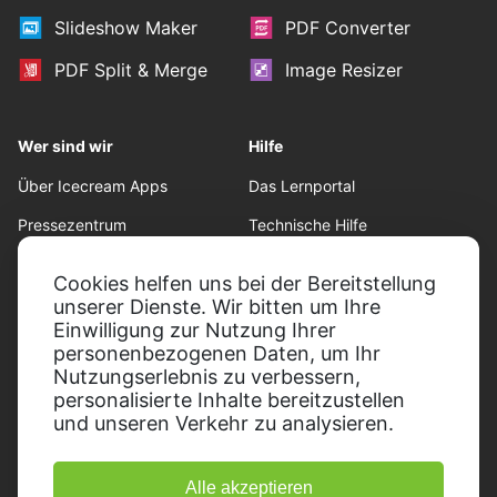
Slideshow Maker
PDF Converter
PDF Split & Merge
Image Resizer
Wer sind wir
Hilfe
Über Icecream Apps
Das Lernportal
Pressezentrum
Technische Hilfe
Unsere Autoren
Nutzungsbedingungen
Cookies helfen uns bei der Bereitstellung
Zusammenarbeit
Rückgaberecht
unserer Dienste. Wir bitten um Ihre
Einwilligung zur Nutzung Ihrer
Datenschutzrichtlinie
personenbezogenen Daten, um Ihr
Nutzungserlebnis zu verbessern,
personalisierte Inhalte bereitzustellen
und unseren Verkehr zu analysieren.
Alle akzeptieren
© 2014-2026, Icecream Apps.