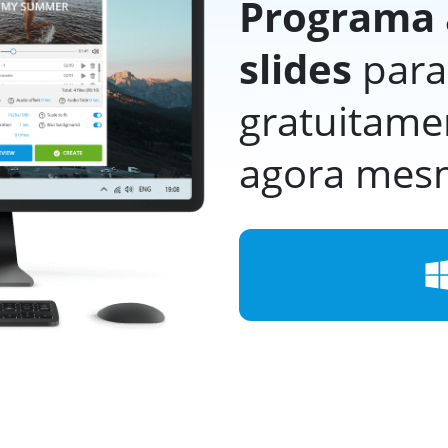
Programa 
slides
para
gratuitamen
agora mes