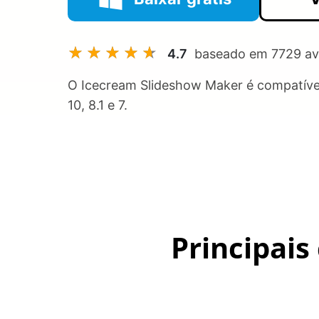
4.7
baseado em
7729
av
O Icecream Slideshow Maker é compatíve
10, 8.1 e 7.
Principais