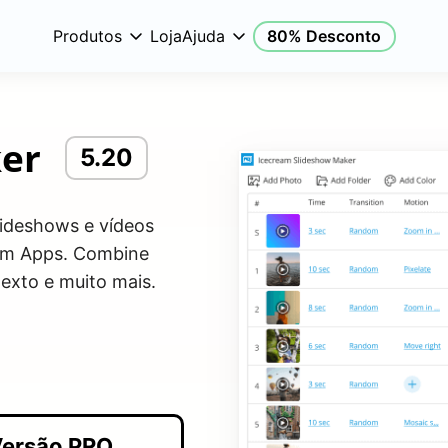
Produtos
Loja
Ajuda
80% Desconto
er
5.20
lideshows e vídeos
eam Apps. Combine
texto e muito mais.
ersão PRO