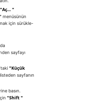
atın.
"Aç... "
"
menüsünün
çmak için sürükle-
 da
den sayfayı
"Küçük
ftaki
listeden sayfanın
rine basın.
"Shift "
için