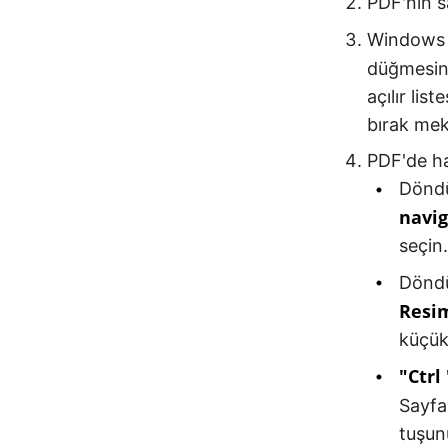
PDF'nin s
Windows E
düğmesine
açılır lis
bırak mek
PDF'de ha
Döndü
navi
seçin.
Döndü
Resim
küçük
"Ctrl 
Sayfa
tuşunu