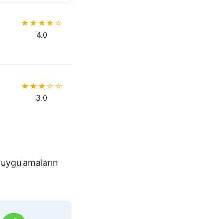
4.0
3.0
4.5
 uygulamaların
4.0