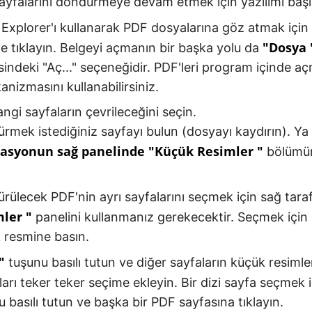
ayfalarını döndürmeye devam etmek için yazılımı başl
xplorer'ı kullanarak PDF dosyalarına göz atmak için
"Dosya 
 tıklayın. Belgeyi açmanın bir başka yolu da
tesindeki "Aç..." seçeneğidir. PDF'leri program içinde a
anizmasını kullanabilirsiniz.
ngi sayfaların çevrileceğini seçin.
rmek istediğiniz sayfayı bulun (dosyayı kaydırın). Ya
gasyonun sağ panelinde
"Küçük Resimler "
bölümün
rülecek PDF'nin ayrı sayfalarını seçmek için sağ tara
ler "
panelini kullanmanız gerekecektir. Seçmek için 
 resmine basın.
"
tuşunu basılı tutun ve diğer sayfaların küçük resimle
ları teker teker seçime ekleyin. Bir dizi sayfa seçmek 
 basılı tutun ve başka bir PDF sayfasına tıklayın.