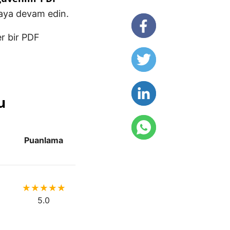
maya devam edin.
er bir PDF
u
Puanlama
5.0