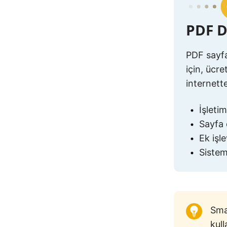
PDF D
PDF sayfa
için, ücre
internette
İşleti
Sayfa
Ek işl
Sistem
Sma
kull