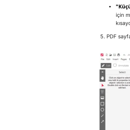
"Küçü
için
kısay
PDF sayfa