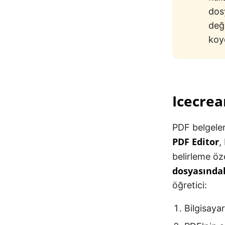
dosy
değ
koy
Icecre
PDF belgeler
PDF Editor
,
belirleme öz
dosyasındak
öğretici:
Bilgisaya