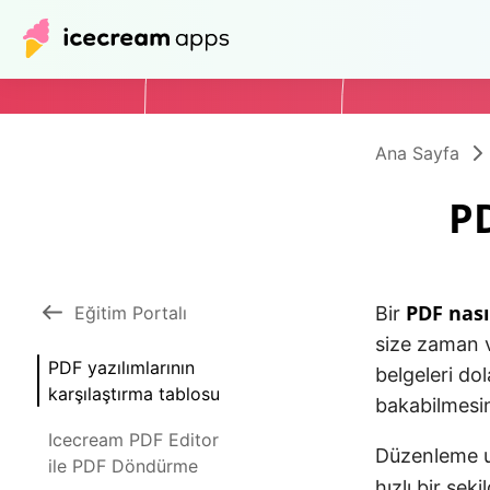
Ana Sayfa
PD
PDF nası
Eğitim Portalı
Bir
size zaman v
PDF yazılımlarının
belgeleri dol
karşılaştırma tablosu
bakabilmesin
Icecream PDF Editor
Düzenleme uy
ile PDF Döndürme
hızlı bir şek