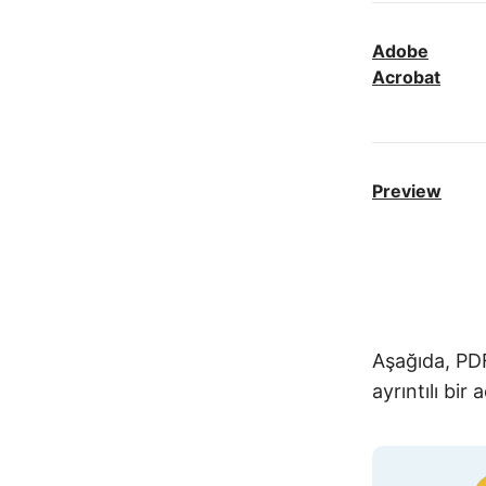
Adobe
Acrobat
Preview
PDF Candy
Aşağıda, PDF
ayrıntılı bir
PDF-
XChange
Editor