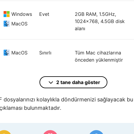
Windows
Evet
2GB RAM, 1.5GHz,
1024x768, 4.5GB disk
MacOS
alanı
MacOS
Sınırlı
Tüm Mac cihazlarına
önceden yüklenmiştir
2 tane daha göster
Web
Sınırlı
İnternet bağlantısı
 dosyalarınızı kolaylıkla döndürmenizi sağlayacak bu
 açıklaması bulunmaktadır.
Windows
Evet
Windows 10/11 veya üstü,
32 ve 64 bit sistem