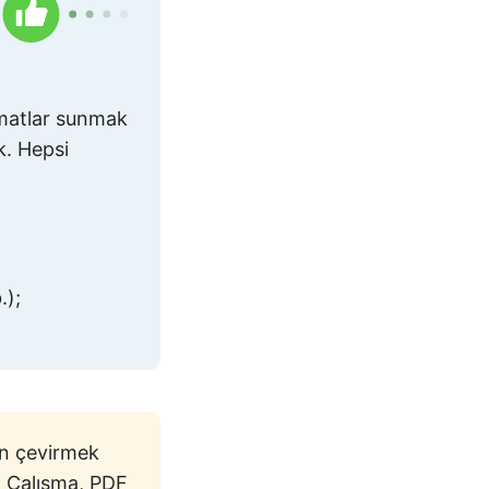
imatlar sunmak
k. Hepsi
.);
ön çevirmek
r. Çalışma, PDF