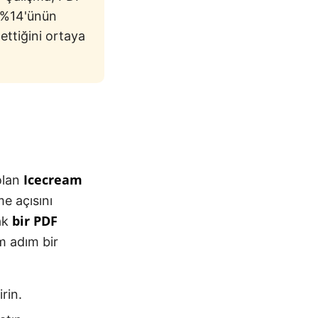
k %14'ünün
ettiğini ortaya
Icecream
olan
e açısını
bir PDF
rak
m adım bir
rin.