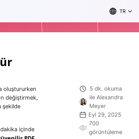
TR
lür
5 dk. okuma
a oluştururken
ile Alexandra
ön değiştirmek,
Meyer
u şekilde
Eyl 29, 2025
700
 dakika içinde
görüntüleme
güvenilir PDF