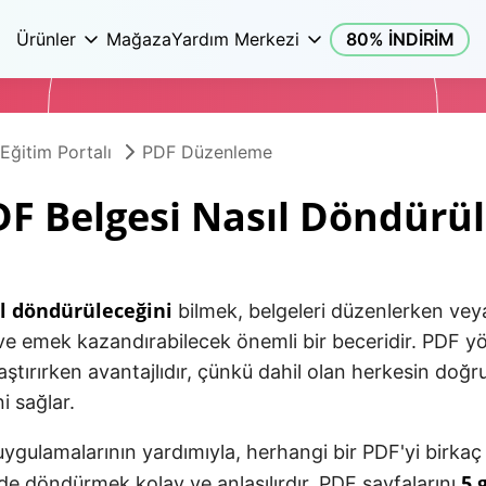
Ürünler
Mağaza
Yardım Merkezi
80% İNDİRİM
Eğitim Portalı
PDF Düzenleme
F Belgesi Nasıl Döndürü
l döndürüleceğini
bilmek, belgeleri düzenlerken vey
e emek kazandırabilecek önemli bir beceridir. PDF y
aştırırken avantajlıdır, çünkü dahil olan herkesin doğr
i sağlar.
gulamalarının yardımıyla, herhangi bir PDF'yi birkaç
5 
ilde döndürmek kolay ve anlaşılırdır. PDF sayfalarını