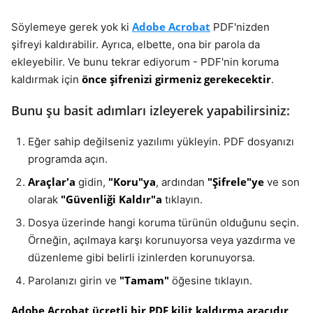
Adobe Acrobat
Söylemeye gerek yok ki
PDF'nizden
şifreyi kaldırabilir. Ayrıca, elbette, ona bir parola da
ekleyebilir. Ve bunu tekrar ediyorum - PDF'nin koruma
önce şifrenizi girmeniz gerekecektir
kaldırmak için
.
Bunu şu basit adımları izleyerek yapabilirsiniz:
Eğer sahip değilseniz yazılımı yükleyin. PDF dosyanızı
programda açın.
Araçlar'a
"Koru"ya
"Şifrele"ye
gidin,
, ardından
ve son
"Güvenliği Kaldır"a
olarak
tıklayın.
Dosya üzerinde hangi koruma türünün olduğunu seçin.
Örneğin, açılmaya karşı korunuyorsa veya yazdırma ve
düzenleme gibi belirli izinlerden korunuyorsa.
"Tamam"
Parolanızı girin ve
öğesine tıklayın.
Adobe Acrobat ücretli bir PDF kilit kaldırma aracıdır
,