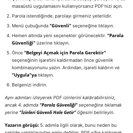
masaüstü uygulamasını kullanıyorsanız PDF'nizi açın.
Parola istendiğinde, parolayı girmeniz yeterlidir.
"Güvenli"
Menü çubuğunda
seçeneğine tıklayın.
"Parola
Hemen altında yeni seçenekler görünecektir.
Güvenliği"
üzerine tıklayın.
"Belgeyi Açmak için Parola Gerektir"
Önce
seçeneğinin işaretini kaldırmadan önce güvenlik
kombinasyonunu yazın. Ardından, işareti kaldırın ve
"Uygula"ya
tıklayın.
Belgenizi indirin.
Aynı adımları izleyerek PDF izinlerini kaldırabilirsiniz,
"Parola Güvenliği"
ancak 4. adımda
seçeneğine tıklamak
"İzinleri Güvenli Hale Getir"
yerine
öğesini belirleyin.
Yazarın görüşü:
5. adımla ilgili olarak, bunu neden bu
şekilde yaptıklarından emin değilim. PDF şifre kaldırmak