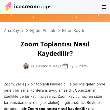
Ürünler
Mağaza
Yardım Merkezi
TR
Ana Sayfa
Eğitim Portalı
Ekran Kaydı
Zoom Toplantısı Nasıl
Kaydedilir?
ile Alexandra Meyer
Eyl 7, 2025
Zoom, yerleşik bir toplantı kaydedici ile birlikte gelen önde
gelen bir sanal konferans uygulamasıdır. Çoğu zaman,
özellikle de bir katılımcıysanız, Zoom kayıt cihazının sizin
tarafınızdan devre dışı bırakıldığını görürsünüz. Böyle bir
bir Zoom toplantısı nasıl kaydedilir
durumda,
diye