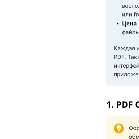
воспо
XChange
или f
Editor
Цена 
файлы
Foxit PDF
Каждая и
Editor
PDF. Так
интерфей
приложе
1. PDF
Фо
обм