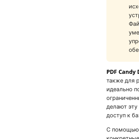
исх
уст
Фай
уме
упр
обе
PDF Candy 
также для 
идеально п
ограниченн
делают эту
доступ к б
С помощью 
конкретные