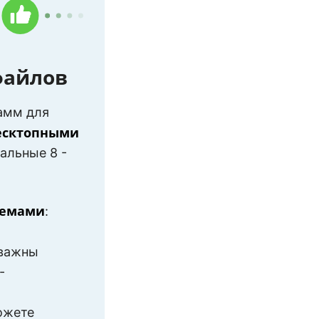
Подробнее
3.5
файлов
5
Подробнее
амм для
есктопными
тальные 8 -
3
темами
:
Подробнее
9
 важны
2.9
-
ожете
.50
Подробнее