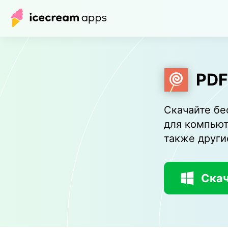
PDF
Скачайте бе
для компьют
также други
Скач