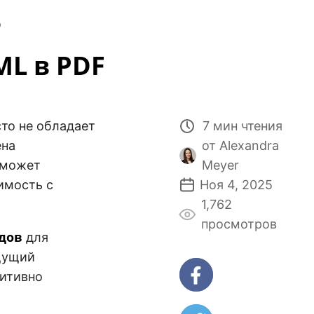
p
ML в PDF
сто не обладает
7 мин чтения
ена
от Alexandra
может
Meyer
имость с
Ноя 4, 2025
1,762
просмотров
дов
для
ищущий
уитивно