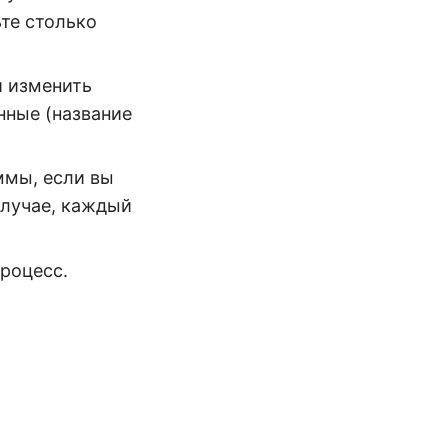
ьте столько
и изменить
нные (название
ммы, если вы
случае, каждый
процесс.