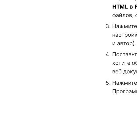
HTML в 
файлов, 
Нажмите
настройк
и автор).
Поставьт
хотите о
веб доку
Нажмите 
Программ