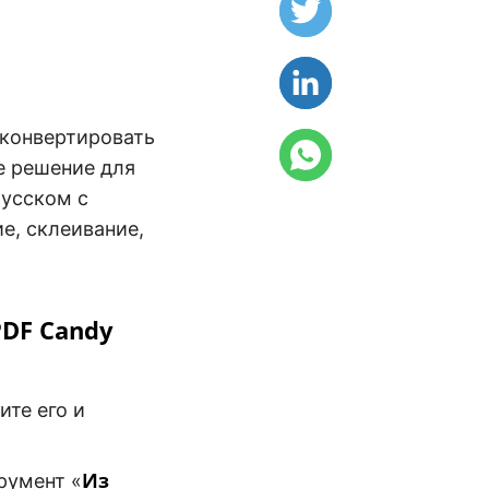
 конвертировать
е решение для
русском с
е, склеивание,
PDF Candy
ите его и
Из
румент «