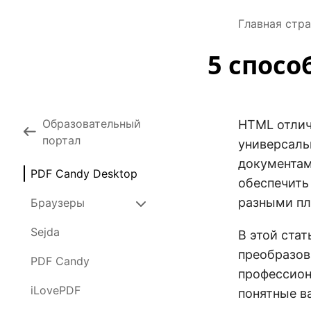
Главная стр
5 спосо
Образовательный
HTML отлич
портал
универсаль
документам
PDF Candy Desktop
обеспечить
разными п
Браузеры
Sejda
В этой ста
преобразов
PDF Candy
профессион
iLovePDF
понятные в