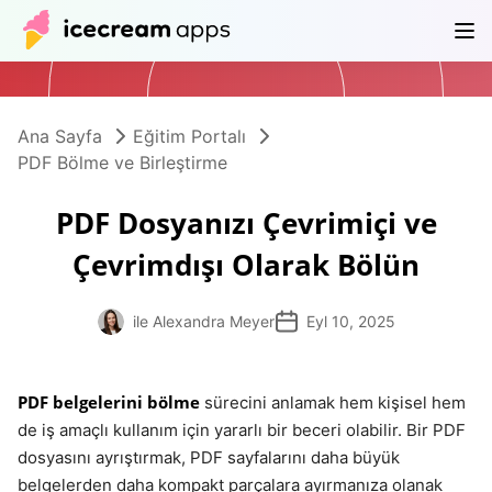
Ürünler
Mağaza
Yardım Merkezi
TR
Ana Sayfa
Eğitim Portalı
PDF Bölme ve Birleştirme
PDF Dosyanızı Çevrimiçi ve
Çevrimdışı Olarak Bölün
ile Alexandra Meyer
Eyl 10, 2025
PDF belgelerini bölme
sürecini anlamak hem kişisel hem
de iş amaçlı kullanım için yararlı bir beceri olabilir. Bir PDF
dosyasını ayrıştırmak, PDF sayfalarını daha büyük
belgelerden daha kompakt parçalara ayırmanıza olanak