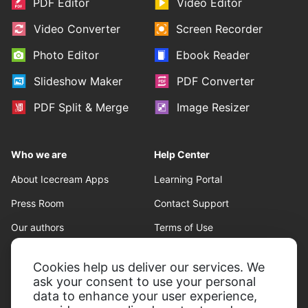
PDF Editor
Video Editor
Video Converter
Screen Recorder
Photo Editor
Ebook Reader
Slideshow Maker
PDF Converter
PDF Split & Merge
Image Resizer
Who we are
Help Center
About Icecream Apps
Learning Portal
Press Room
Contact Support
Our authors
Terms of Use
Partnership
Refund policy
Cookies help us deliver our services. We
Privacy Policy
ask your consent to use your personal
data to enhance your user experience,